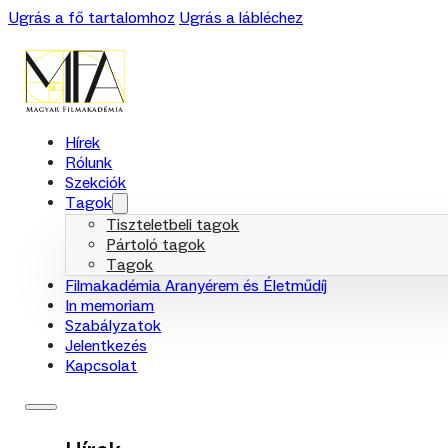
Ugrás a fő tartalomhoz
Ugrás a lábléchez
Hírek
Rólunk
Szekciók
Tagok
Tiszteletbeli tagok
Pártoló tagok
Tagok
Filmakadémia Aranyérem és Életműdíj
In memoriam
Szabályzatok
Jelentkezés
Kapcsolat