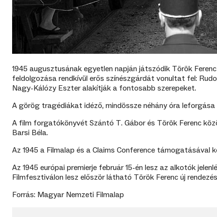
1945 augusztusának egyetlen napján játszódik Török Ferenc 
feldolgozása rendkívül erős színészgárdát vonultat fel: Rud
Nagy-Kálózy Eszter alakítják a fontosabb szerepeket.
A görög tragédiákat idéző, mindössze néhány óra leforgása a
A film forgatókönyvét Szántó T. Gábor és Török Ferenc közö
Barsi Béla.
Az 1945 a Filmalap és a Claims Conference támogatásával kés
Az 1945 európai premierje február 15-én lesz az alkotók jele
Filmfesztiválon lesz először látható Török Ferenc új rendezése 
Forrás: Magyar Nemzeti Filmalap