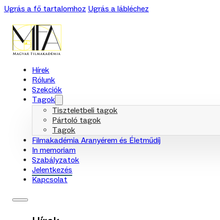
Ugrás a fő tartalomhoz
Ugrás a lábléchez
Hírek
Rólunk
Szekciók
Tagok
Tiszteletbeli tagok
Pártoló tagok
Tagok
Filmakadémia Aranyérem és Életműdíj
In memoriam
Szabályzatok
Jelentkezés
Kapcsolat