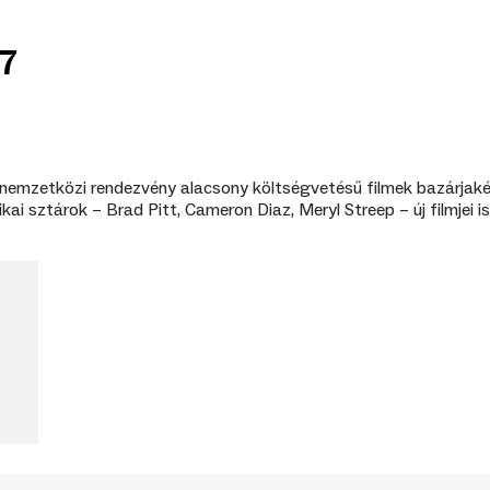
7
emzetközi rendezvény alacsony költségvetésű filmek bazárjaként
i sztárok – Brad Pitt, Cameron Diaz, Meryl Streep – új filmjei i