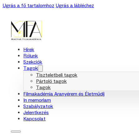
Ugrás a fő tartalomhoz
Ugrás a lábléchez
Hírek
Rólunk
Szekciók
Tagok
Tiszteletbeli tagok
Pártoló tagok
Tagok
Filmakadémia Aranyérem és Életműdíj
In memoriam
Szabályzatok
Jelentkezés
Kapcsolat