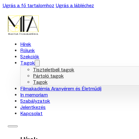
Ugrás a fő tartalomhoz
Ugrás a lábléchez
Hírek
Rólunk
Szekciók
Tagok
Tiszteletbeli tagok
Pártoló tagok
Tagok
Filmakadémia Aranyérem és Életműdíj
In memoriam
Szabályzatok
Jelentkezés
Kapcsolat