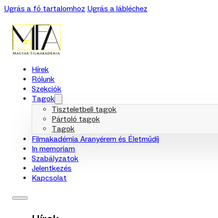
Ugrás a fő tartalomhoz
Ugrás a lábléchez
Hírek
Rólunk
Szekciók
Tagok
Tiszteletbeli tagok
Pártoló tagok
Tagok
Filmakadémia Aranyérem és Életműdíj
In memoriam
Szabályzatok
Jelentkezés
Kapcsolat