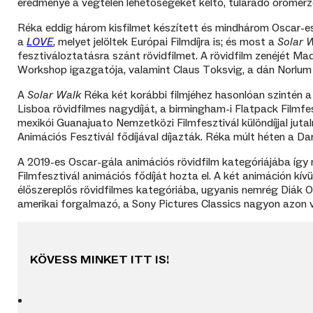
eredménye a végtelen lehetőségeket keltő, túláradó örömérz
Réka eddig három kisfilmet készített és mindhárom Oscar-
a
LOVE
, melyet jelöltek Európai Filmdíjra is; és most a
Solar 
fesztiváloztatásra szánt rövidfilmet. A rövidfilm zenéjét M
Workshop igazgatója, valamint Claus Toksvig, a dán Norlum
A
Solar Walk
Réka két korábbi filmjéhez hasonlóan szintén a B
Lisboa rövidfilmes nagydíját, a birmingham-i Flatpack Filmfe
mexikói Guanajuato Nemzetközi Filmfesztivál különdíjjal jut
Animációs Fesztivál fődíjával díjazták. Réka múlt héten a 
A 2019-es Oscar-gála animációs rövidfilm kategóriájába így
Filmfesztivál animációs fődíját hozta el. A két animáción kí
élőszereplős rövidfilmes kategóriába, ugyanis nemrég Diák 
amerikai forgalmazó, a Sony Pictures Classics nagyon azon v
KÖVESS MINKET ITT IS!