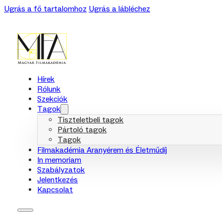
Ugrás a fő tartalomhoz
Ugrás a lábléchez
Hírek
Rólunk
Szekciók
Tagok
Tiszteletbeli tagok
Pártoló tagok
Tagok
Filmakadémia Aranyérem és Életműdíj
In memoriam
Szabályzatok
Jelentkezés
Kapcsolat