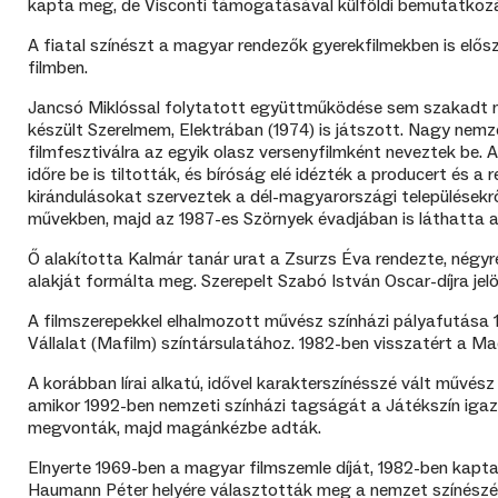
kapta meg, de Visconti támogatásával külföldi bemutatkozási 
A fiatal színészt a magyar rendezők gyerekfilmekben is elős
filmben.
Jancsó Miklóssal folytatott együttműködése sem szakadt me
készült Szerelmem, Elektrában (1974) is játszott. Nagy nem
filmfesztiválra az egyik olasz versenyfilmként neveztek be.
időre be is tiltották, és bíróság elé idézték a producert é
kirándulásokat szerveztek a dél-magyarországi településekrő
művekben, majd az 1987-es Szörnyek évadjában is láthatta 
Ő alakította Kalmár tanár urat a Zsurzs Éva rendezte, négy
alakját formálta meg. Szerepelt Szabó István Oscar-díjra jel
A filmszerepekkel elhalmozott művész színházi pályafutása
Vállalat (Mafilm) színtársulatához. 1982-ben visszatért a 
A korábban lírai alkatú, idővel karakterszínésszé vált művés
amikor 1992-ben nemzeti színházi tagságát a Játékszín igazg
megvonták, majd magánkézbe adták.
Elnyerte 1969-ben a magyar filmszemle díját, 1982-ben kap
Haumann Péter helyére választották meg a nemzet színészé