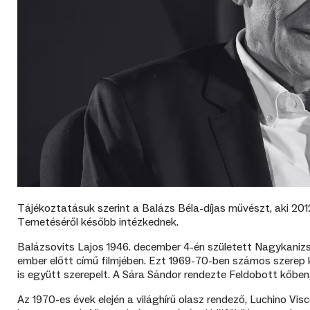
Tájékoztatásuk szerint a Balázs Béla-díjas művészt, aki 201
Temetéséről később intézkednek.
Balázsovits Lajos 1946. december 4-én született Nagykanizsá
ember előtt című filmjében. Ezt 1969-70-ben számos szerep 
is együtt szerepelt. A Sára Sándor rendezte Feldobott kőben
Az 1970-es évek elején a világhírű olasz rendező, Luchino Vis