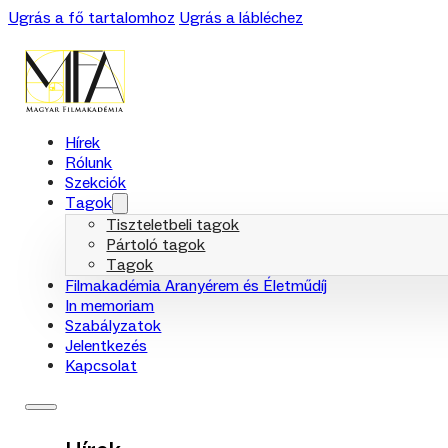
Ugrás a fő tartalomhoz
Ugrás a lábléchez
Hírek
Rólunk
Szekciók
Tagok
Tiszteletbeli tagok
Pártoló tagok
Tagok
Filmakadémia Aranyérem és Életműdíj
In memoriam
Szabályzatok
Jelentkezés
Kapcsolat