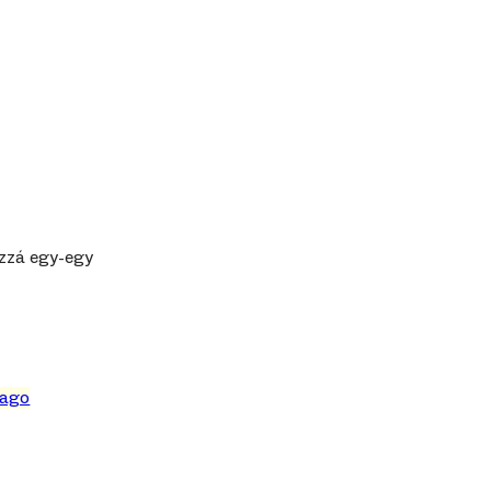
hozzá egy-egy
vago