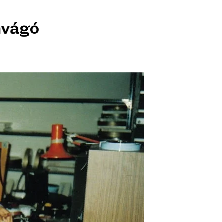
mvágó