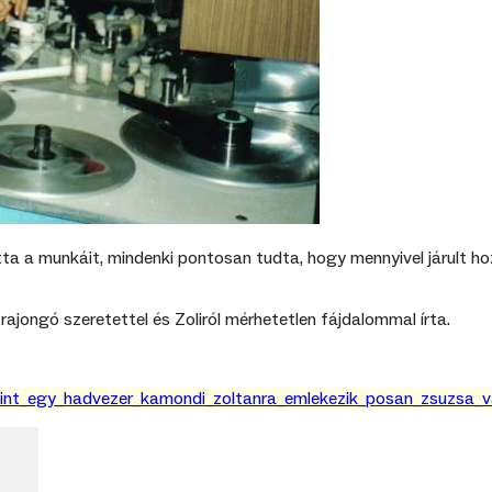
tta a munkáit, mindenki pontosan tudta, hogy mennyivel járult 
rajongó szeretettel és Zoliról mérhetetlen fájdalommal írta.
_mint_egy_hadvezer_kamondi_zoltanra_emlekezik_posan_zsuzsa_