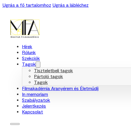
Ugrás a fő tartalomhoz
Ugrás a lábléchez
Hírek
Rólunk
Szekciók
Tagok
Tiszteletbeli tagok
Pártoló tagok
Tagok
Filmakadémia Aranyérem és Életműdíj
In memoriam
Szabályzatok
Jelentkezés
Kapcsolat