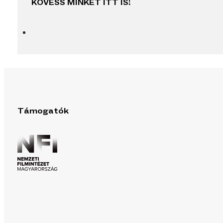
KÖVESS MINKET ITT IS!
Támogatók