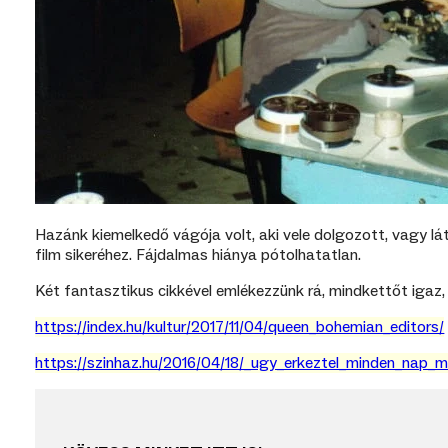
Hazánk kiemelkedő vágója volt, aki vele dolgozott, vagy lá
film sikeréhez. Fájdalmas hiánya pótolhatatlan.
Két fantasztikus cikkével emlékezzünk rá, mindkettőt igaz, 
https://index.hu/kultur/2017/11/04/queen_bohemian_editors/
https://szinhaz.hu/2016/04/18/_ugy_erkeztel_minden_nap