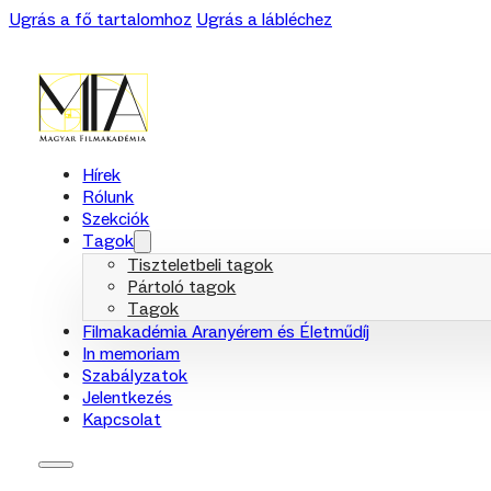
Ugrás a fő tartalomhoz
Ugrás a lábléchez
Hírek
Rólunk
Szekciók
Tagok
Tiszteletbeli tagok
Pártoló tagok
Tagok
Filmakadémia Aranyérem és Életműdíj
In memoriam
Szabályzatok
Jelentkezés
Kapcsolat