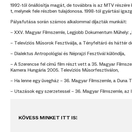
1992-től önállósítja magát, de továbbra is az MTV részére
t, melynek fele részben tulajdonosa. 1998-tól gyártási igaz
Pályafutása során számos alkalommal díjazták munkáit:
– XXV. Magyar Filmszemle, Legjobb Dokumentum Műhely: „
– Televíziós Műsorok Fesztiválja, a Tényfeltáró és háttér 
– Dialektus Antropológiai és Néprajzi Fesztivál különdíja,
– A Szerencse fel című film részt vett a 35. Magyar Film
Kamera Hungária 2005. Televíziós Műsorfesztiválon,
– Ha lenne egy üvegház – 36. Magyar Filmszemle, a Duna TV
– Utazások egy szerzetessel – 36. Magyar Filmszemle, az Ifj
KÖVESS MINKET ITT IS!