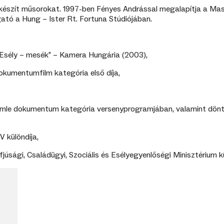
 készít műsorokat. 1997-ben Fényes Andrással megalapítja a Mas
gató a Hung – Ister Rt. Fortuna Stúdiójában.
Esély – mesék” – Kamera Hungária (2003),
dokumentumfilm kategória első díja,
szemle dokumentum kategória versenyprogramjában, valamint dönt
 különdíja,
úsági, Családügyi, Szociális és Esélyegyenlőségi Minisztérium kü