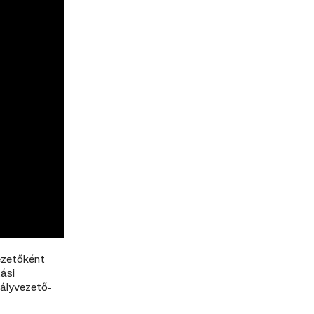
ezetőként
ási
ályvezető-