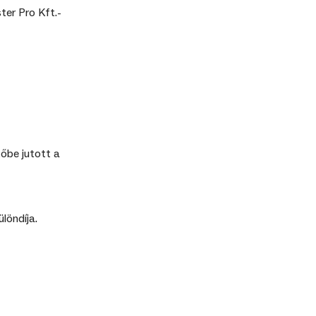
ter Pro Kft.-
őbe jutott a
löndíja.