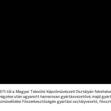
 1971-től a Magyar Televízió Képzőművészeti Osztályán felvételv
végzése után ugyanott hamarosan gyártásvezetővé, majd gyárt
zművelődési Főszerkesztőségén gyártási osztályvezető, főoszt