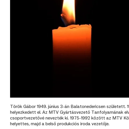
Török Gábor 1949. június 3-án Balatonedericsen született.
helyezkedett el. Az MTV Gyártásvezető Tanfolyamának el
csoportvezetővé nevezték ki. 1975-1992 között az MTV Kö
helyettes, majd a belső produkciós iroda vezetője.