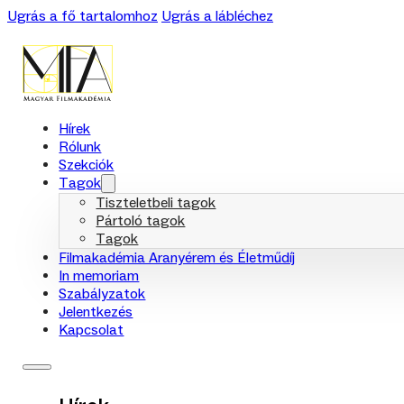
Ugrás a fő tartalomhoz
Ugrás a lábléchez
Hírek
Rólunk
Szekciók
Tagok
Tiszteletbeli tagok
Pártoló tagok
Tagok
Filmakadémia Aranyérem és Életműdíj
In memoriam
Szabályzatok
Jelentkezés
Kapcsolat