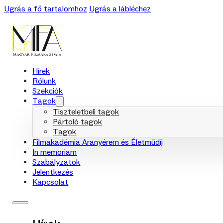
Ugrás a fő tartalomhoz
Ugrás a lábléchez
Hírek
Rólunk
Szekciók
Tagok
Tiszteletbeli tagok
Pártoló tagok
Tagok
Filmakadémia Aranyérem és Életműdíj
In memoriam
Szabályzatok
Jelentkezés
Kapcsolat