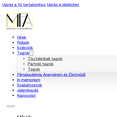
Ugrás a fő tartalomhoz
Ugrás a lábléchez
Hírek
Rólunk
Szekciók
Tagok
Tiszteletbeli tagok
Pártoló tagok
Tagok
Filmakadémia Aranyérem és Életműdíj
In memoriam
Szabályzatok
Jelentkezés
Kapcsolat