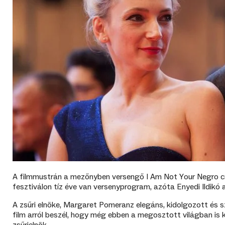
A filmmustrán a mezőnyben versengő I Am Not Your Negro cí
fesztiválon tíz éve van versenyprogram, azóta Enyedi Ildikó az
A zsűri elnöke, Margaret Pomeranz elegáns, kidolgozott és s
film arról beszél, hogy még ebben a megosztott világban i