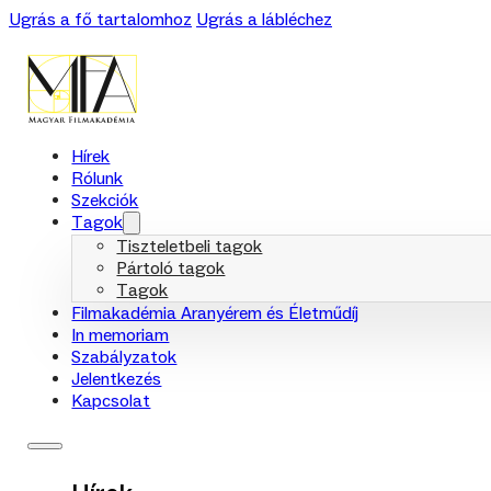
Ugrás a fő tartalomhoz
Ugrás a lábléchez
Hírek
Rólunk
Szekciók
Tagok
Tiszteletbeli tagok
Pártoló tagok
Tagok
Filmakadémia Aranyérem és Életműdíj
In memoriam
Szabályzatok
Jelentkezés
Kapcsolat