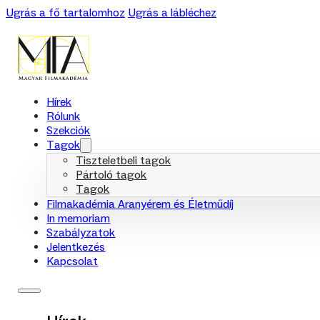
Ugrás a fő tartalomhoz
Ugrás a lábléchez
Hírek
Rólunk
Szekciók
Tagok
Tiszteletbeli tagok
Pártoló tagok
Tagok
Filmakadémia Aranyérem és Életműdíj
In memoriam
Szabályzatok
Jelentkezés
Kapcsolat