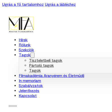
Ugrás a fő tartalomhoz
Ugrás a lábléchez
Hírek
Rólunk
Szekciók
Tagok
Tiszteletbeli tagok
Pártoló tagok
Tagok
Filmakadémia Aranyérem és Életműdíj
In memoriam
Szabályzatok
Jelentkezés
Kapcsolat