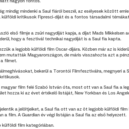
miatt nagyon fontos.
ég mindig mindenki a Saul fiáról beszél, az esélyesek között emle
 a külföldi kritikusok Fipresci-díját és a fontos társadalmi témák
zló első filmje a zsűri nagydíját kapja, a díjat Mads Mikkelsen a
erül, hogy a fesztivál technikai nagydíját is a Saul fia kapta.
ezzük a legjobb külföldi film Oscar-díjára. Közben már az is kiderü
sem mutatták Magyarországon, de máris visszahozta azt a pénz
a filmet.
álmeghívásokat, bekerül a Torontói Filmfesztiválra, megnyeri a S
kritikusok.
magyar film felé Szabó István óta, most ott van a Saul fia a leg
ület hozza ki az évet értékelő listáját, New Yorkban és Los Angel
entik a jelöltjeiket, a Saul fia ott van az öt legjobb külföldi film
n a film. A Guardian év végi listáján a Saul fia az első helyezett.
b külföldi film kategóriában.