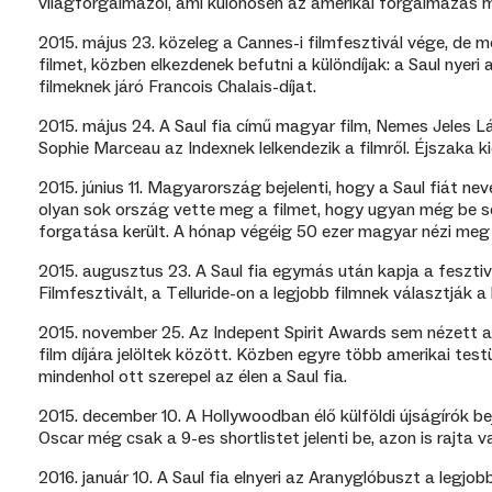
világforgalmazói, ami különösen az amerikai forgalmazás 
2015. május 23. közeleg a Cannes-i filmfesztivál vége, de m
filmet, közben elkezdenek befutni a különdíjak: a Saul nyeri
filmeknek járó Francois Chalais-díjat.
2015. május 24. A Saul fia című magyar film, Nemes Jeles Lás
Sophie Marceau az Indexnek lelkendezik a filmről. Éjszaka kid
2015. június 11. Magyarország bejelenti, hogy a Saul fiát nev
olyan sok ország vette meg a filmet, hogy ugyan még be 
forgatása került. A hónap végéig 50 ezer magyar nézi meg 
2015. augusztus 23. A Saul fia egymás után kapja a fesztiv
Filmfesztivált, a Telluride-on a legjobb filmnek választják a 
2015. november 25. Az Indepent Spirit Awards sem nézett a 
film díjára jelöltek között. Közben egyre több amerikai test
mindenhol ott szerepel az élen a Saul fia.
2015. december 10. A Hollywoodban élő külföldi újságírók bejel
Oscar még csak a 9-es shortlistet jelenti be, azon is rajta va
2016. január 10. A Saul fia elnyeri az Aranyglóbuszt a legjob