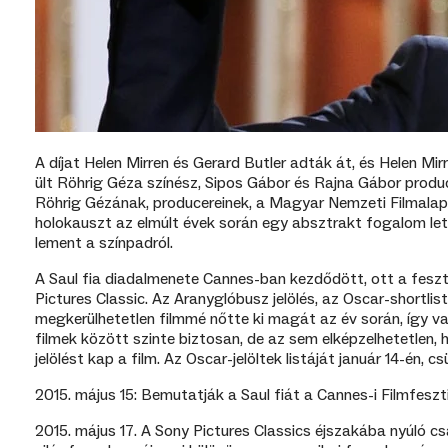
A díjat Helen Mirren és Gerard Butler adták át, és Helen Mirr
ült Röhrig Géza színész, Sipos Gábor és Rajna Gábor produ
Röhrig Gézának, producereinek, a Magyar Nemzeti Filmalap
holokauszt az elmúlt évek során egy absztrakt fogalom let
lement a színpadról.
A Saul fia diadalmenete Cannes-ban kezdődött, ott a feszt
Pictures Classic. Az Aranyglóbusz jelölés, az Oscar-shortli
megkerülhetetlen filmmé nőtte ki magát az év során, így való
filmek között szinte biztosan, de az sem elképzelhetetlen,
jelölést kap a film. Az Oscar-jelöltek listáját január 14-én, c
2015. május 15: Bemutatják a Saul fiát a Cannes-i Filmfeszti
2015. május 17. A Sony Pictures Classics éjszakába nyúló cs