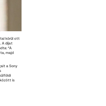
tal körül ott
 A díjat
dta: “A
dta, majd
gait a Sony
s
ülföldi
között is