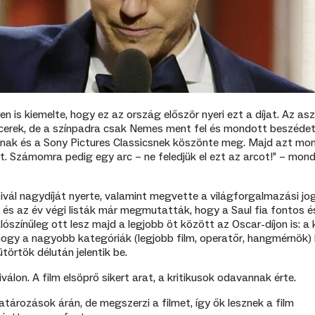
en is kiemelte, hogy ez az ország először nyeri ezt a díjat. Az asz
cerek, de a színpadra csak Nemes ment fel és mondott beszédet.
nak és a Sony Pictures Classicsnek köszönte meg. Majd azt mon
t. Számomra pedig egy arc – ne feledjük el ezt az arcot!” – mon
ivál nagydíját nyerte, valamint megvette a világforgalmazási jo
st és az év végi listák már megmutatták, hogy a Saul fia fontos é
színűleg ott lesz majd a legjobb öt között az Oscar-díjon is: a k
 hogy a nagyobb kategóriák (legjobb film, operatőr, hangmérnök) 
sütörtök délután jelentik be.
válon. A film elsöprő sikert arat, a kritikusok odavannak érte.
atározások árán, de megszerzi a filmet, így ők lesznek a film