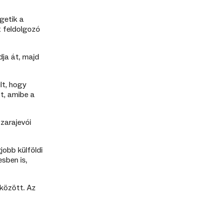
getik a
at feldolgozó
dja át, majd
lt, hogy
t, amibe a
zarajevói
jobb külföldi
esben is,
 között. Az