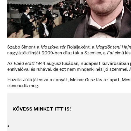
Szabó Simont a
Moszkva tér
Rojáljaként, a
Megdönteni Haj
nagyjátékfilmjét 2009-ben díjazták a Szemlén, a
Fal
című kis
Az
Ebéd előtt
1944 augusztusában, Budapest külvárosában ját
ennivalóval és ruhával, de ezt nem mindenki nézi jó szemmel.
Huzella Júlia játssza az anyát, Molnár Gusztáv az apát, Mész
elevenedik meg.
KÖVESS MINKET ITT IS!