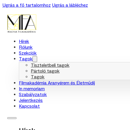
Ugrás a fő tartalomhoz
Ugrás a lábléchez
Hírek
Rólunk
Szekciók
Tagok
Tiszteletbeli tagok
Pártoló tagok
Tagok
Filmakadémia Aranyérem és Életműdíj
In memoriam
Szabályzatok
Jelentkezés
Kapcsolat