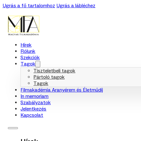
Ugrás a fő tartalomhoz
Ugrás a lábléchez
Hírek
Rólunk
Szekciók
Tagok
Tiszteletbeli tagok
Pártoló tagok
Tagok
Filmakadémia Aranyérem és Életműdíj
In memoriam
Szabályzatok
Jelentkezés
Kapcsolat