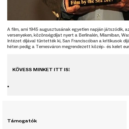
A film, ami 1945 augusztusának egyetlen napján játszódik, a
versenyeken, közönségdíjat nyert a Berlinalén, Miamiban, Was
Intézet díjával tüntették ki, San Franciscóban a kritikusok dí
héten pedig a Temesváron megrendezett közép- és kelet európa
KÖVESS MINKET ITT IS!
Támogatók