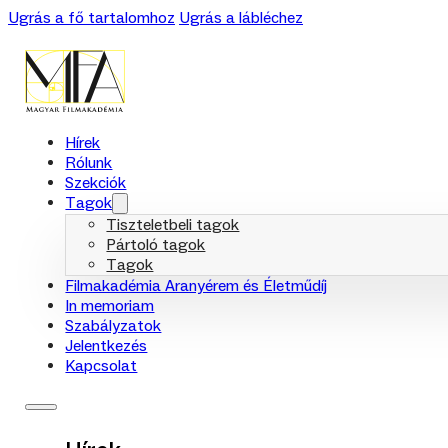
Ugrás a fő tartalomhoz
Ugrás a lábléchez
Hírek
Rólunk
Szekciók
Tagok
Tiszteletbeli tagok
Pártoló tagok
Tagok
Filmakadémia Aranyérem és Életműdíj
In memoriam
Szabályzatok
Jelentkezés
Kapcsolat