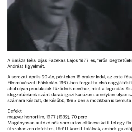
A Balázs Béla-díjas Fazekas Lajos 1977-es, “erős idegzetűe
András) figyelmét.
A sorozat április 20-án, pénteken 18 órakor indul, az este 
Filmművészeti Főiskolán. 1967-ben forgatta első nagyjátékfi
ahol olyan produkciók fűződnek nevéhez, mint a legendás Kisv
idegzetűeknek szánt darab igazi kuriózum, amelyben olyan sz
számára készült, de később, 1985-ben a mozikban is bemuta
Defekt
magyar horrorfilm, 1977 (1982), 70 perc
Magányosan autózó nők sorozatos eltűnése kelti fel egy fiat
útszakaszon defektes, törött kocsit találnak, aminek gazdájá