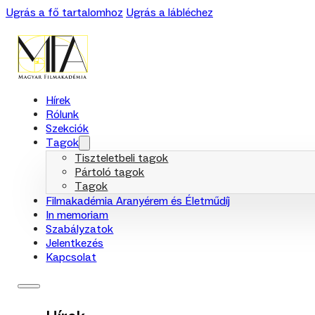
Ugrás a fő tartalomhoz
Ugrás a lábléchez
Hírek
Rólunk
Szekciók
Tagok
Tiszteletbeli tagok
Pártoló tagok
Tagok
Filmakadémia Aranyérem és Életműdíj
In memoriam
Szabályzatok
Jelentkezés
Kapcsolat