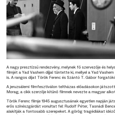
A nagy presztízsű rendezvény, melynek fő szervezője és hely
filmjét a Yad Vashem díjjal tüntette ki, mellyel a Yad Vash
is. A rangos díjat Török Ferenc és Szántó T. Gábor forgatók
A jeruzsálemi filmfesztiválon teltházas előadásokon játszot
Morag, a cikk szerzője kitűnő filmnek nevezte a magyar alko
Török Ferenc filmje 1945 augusztusának egyetlen napján játs
erős színészgárdát vonultat fel: Rudolf Péter, Tasnádi Ben
alakítják a fontosabb szerepeket. A görög tragédiákat idéző