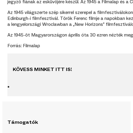
jegyző fiának az esküvőjére készül. Az 1945 a Filmalap és 
Az 1945 világszerte szép sikerrel szerepel a filmfesztiválok
Edinburgh-i filmfesztivál. Török Ferenc filmje a napokban ke
a lengyelországi Wroclawban a „New Horizons” filmfesztiválo
Az 1945-öt Magyarországon április óta 30 ezren nézték meg,
Forrás: Filmalap
KÖVESS MINKET ITT IS!
Támogatók