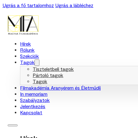
Ugrás a fő tartalomhoz
Ugrás a lábléchez
Hírek
Rólunk
Szekciók
Tagok
Tiszteletbeli tagok
Pártoló tagok
Tagok
Filmakadémia Aranyérem és Életműdíj
In memoriam
Szabályzatok
Jelentkezés
Kapcsolat