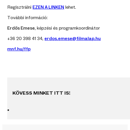
Regisztrálni
EZEN A LINKEN
lehet.
További információ:
Erdős Emese
, képzési és programkoordinátor
+36 20 398 41 34,
erdos.emese@filmalap.hu
mnf.hu/ffp
KÖVESS MINKET ITT IS!