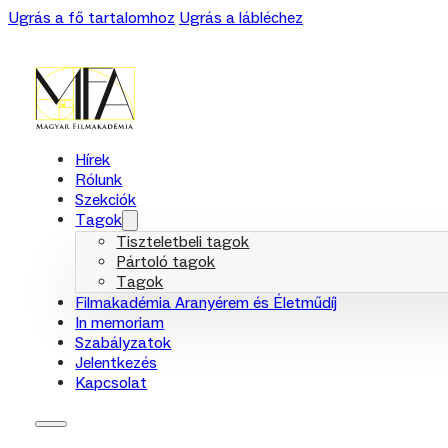
Ugrás a fő tartalomhoz
Ugrás a lábléchez
Hírek
Rólunk
Szekciók
Tagok
Tiszteletbeli tagok
Pártoló tagok
Tagok
Filmakadémia Aranyérem és Életműdíj
In memoriam
Szabályzatok
Jelentkezés
Kapcsolat