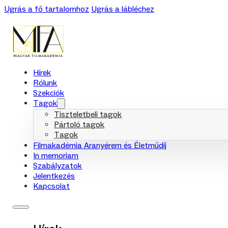
Ugrás a fő tartalomhoz
Ugrás a lábléchez
Hírek
Rólunk
Szekciók
Tagok
Tiszteletbeli tagok
Pártoló tagok
Tagok
Filmakadémia Aranyérem és Életműdíj
In memoriam
Szabályzatok
Jelentkezés
Kapcsolat