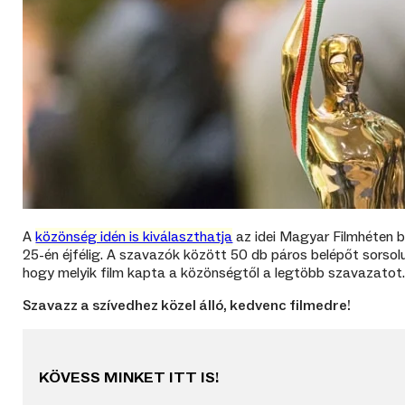
A
közönség idén is kiválaszthatja
az idei Magyar Filmhéten b
25-én éjfélig. A szavazók között 50 db páros belépőt sorsolu
hogy melyik film kapta a közönségtől a legtöbb szavazatot
Szavazz a szívedhez közel álló, kedvenc filmedre!
KÖVESS MINKET ITT IS!