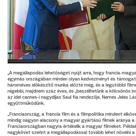
„A megállapodás lehetőséget nyújt arra, hogy francia-magy
egymás országában minden olyan kedvezményt és támogatást
hároméves előkészítő munka előzte meg, és a legutóbbi fil
régebbi, majdnem száz éves, és „beszélhetünk a kölcsönös in
az idei cannes-i nagydíjas Saul fia rendezője, Nemes Jeles Lá
együttműködünk.
„Franciaország, a francia film és a filmpolitika mindent el
mindig nagyon alacsony a magyar gyártású filmek aránya a 
Franciaországban nagyra értékelik a magyar filmeket. Példak
nagykövet szerint a megállapodással tovább lehet növelni a