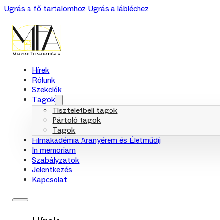
Ugrás a fő tartalomhoz
Ugrás a lábléchez
Hírek
Rólunk
Szekciók
Tagok
Tiszteletbeli tagok
Pártoló tagok
Tagok
Filmakadémia Aranyérem és Életműdíj
In memoriam
Szabályzatok
Jelentkezés
Kapcsolat