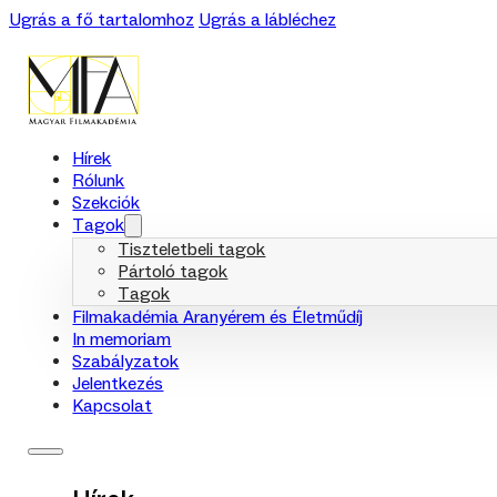
Ugrás a fő tartalomhoz
Ugrás a lábléchez
Hírek
Rólunk
Szekciók
Tagok
Tiszteletbeli tagok
Pártoló tagok
Tagok
Filmakadémia Aranyérem és Életműdíj
In memoriam
Szabályzatok
Jelentkezés
Kapcsolat