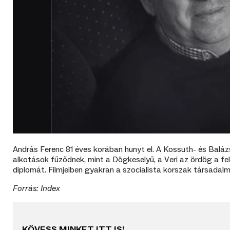
András Ferenc
81 éves korában hunyt el. A Kossuth- és Baláz
alkotások fűződnek, mint a Dögkeselyű, a Veri az ördög a fe
diplomát. Filmjeiben gyakran a szocialista korszak társadal
Forrás: Index
KÖVESS MINKET ITT IS!