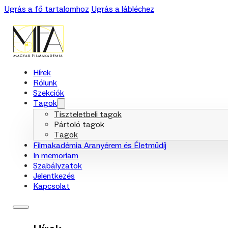
Ugrás a fő tartalomhoz
Ugrás a lábléchez
Hírek
Rólunk
Szekciók
Tagok
Tiszteletbeli tagok
Pártoló tagok
Tagok
Filmakadémia Aranyérem és Életműdíj
In memoriam
Szabályzatok
Jelentkezés
Kapcsolat