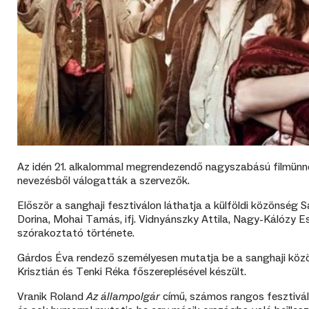
Az idén 21. alkalommal megrendezendő nagyszabású filmünnep
nevezésből válogatták a szervezők.
Először a sanghaji fesztiválon láthatja a külföldi közönség
Dorina, Mohai Tamás, ifj. Vidnyánszky Attila, Nagy-Kálózy 
szórakoztató története.
Gárdos Éva rendező személyesen mutatja be a sanghaji közön
Krisztián és Tenki Réka főszereplésével készült.
Vranik Roland
Az állampolgár
című, számos rangos fesztiváld