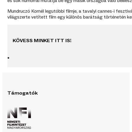
és sok humorral mutatja be egy másik országba való beillesz
Mundruczó Kornél legutóbbi filmje, a tavalyi cannes-i fesz
világszerte vetített film egy különös barátság történetén ker
KÖVESS MINKET ITT IS!
Támogatók