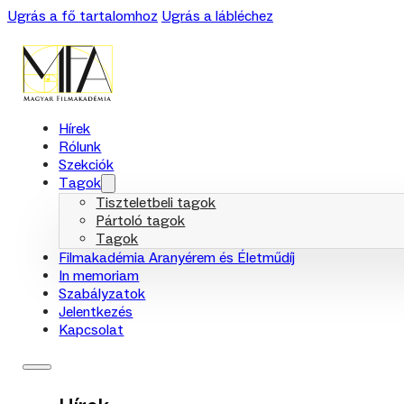
Ugrás a fő tartalomhoz
Ugrás a lábléchez
Hírek
Rólunk
Szekciók
Tagok
Tiszteletbeli tagok
Pártoló tagok
Tagok
Filmakadémia Aranyérem és Életműdíj
In memoriam
Szabályzatok
Jelentkezés
Kapcsolat