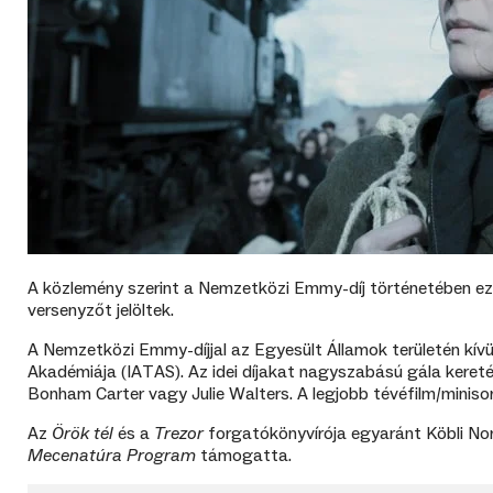
A közlemény szerint a Nemzetközi Emmy-díj történetében ezek
versenyzőt jelöltek.
A Nemzetközi Emmy-díjjal az Egyesült Államok területén kívü
Akadémiája (IATAS). Az idei díjakat nagyszabású gála keret
Bonham Carter vagy Julie Walters. A legjobb tévéfilm/minisor
Az
Örök tél
és a
Trezor
forgatókönyvírója egyaránt Köbli Nor
Mecenatúra Program
támogatta.