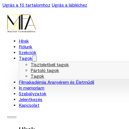
Ugrás a fő tartalomhoz
Ugrás a lábléchez
Hírek
Rólunk
Szekciók
Tagok
Tiszteletbeli tagok
Pártoló tagok
Tagok
Filmakadémia Aranyérem és Életműdíj
In memoriam
Szabályzatok
Jelentkezés
Kapcsolat