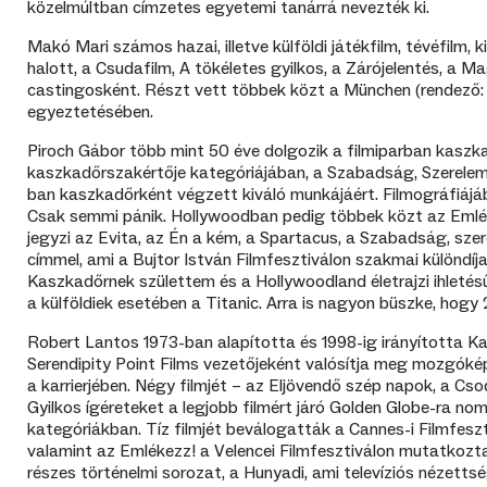
közelmúltban címzetes egyetemi tanárrá nevezték ki.
Makó Mari számos hazai, illetve külföldi játékfilm, tévéfilm
halott, a Csudafilm, A tökéletes gyilkos, a Zárójelentés, 
castingosként. Részt vett többek közt a München (rendező:
egyeztetésében.
Piroch Gábor több mint 50 éve dolgozik a filmiparban kaszk
kaszkadőrszakértője kategóriájában, a Szabadság, Szerelem c
ban kaszkadőrként végzett kiváló munkájáért. Filmográfiájáb
Csak semmi pánik. Hollywoodban pedig többek közt az Emlék
jegyzi az Evita, az Én a kém, a Spartacus, a Szabadság, szer
címmel, ami a Bujtor István Filmfesztiválon szakmai különdíj
Kaszkadőrnek születtem és a Hollywoodland életrajzi ihlet
a külföldiek esetében a Titanic. Arra is nagyon büszke, hog
Robert Lantos 1973-ban alapította és 1998-ig irányította Kan
Serendipity Point Films vezetőjeként valósítja meg mozgóké
a karrierjében. Négy filmjét – az Eljövendő szép napok, a Cso
Gyilkos ígéreteket a legjobb filmért járó Golden Globe-ra nomi
kategóriákban. Tíz filmjét beválogatták a Cannes-i Filmfesz
valamint az Emlékezz! a Velencei Filmfesztiválon mutatkozta
részes történelmi sorozat, a Hunyadi, ami televíziós nézetts