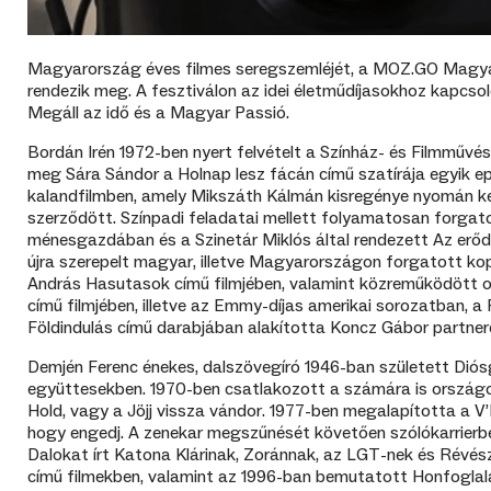
Magyarország éves filmes seregszemléjét, a MOZ.GO Magyar
rendezik meg. A fesztiválon az idei életműdíjasokhoz kapcso
Megáll az idő és a Magyar Passió.
Bordán Irén 1972-ben nyert felvételt a Színház- és Filmművés
meg Sára Sándor a Holnap lesz fácán című szatírája egyik e
kalandfilmben, amely Mikszáth Kálmán kisregénye nyomán kés
szerződött. Színpadi feladatai mellett folyamatosan forgato
ménesgazdában és a Szinetár Miklós által rendezett Az erődb
újra szerepelt magyar, illetve Magyarországon forgatott kop
András Hasutasok című filmjében, valamint közreműködött ol
című filmjében, illetve az Emmy-díjas amerikai sorozatban, a
Földindulás című darabjában alakította Koncz Gábor partnere
Demjén Ferenc énekes, dalszövegíró 1946-ban született Diósg
együttesekben. 1970-ben csatlakozott a számára is országos
Hold, vagy a Jöjj vissza vándor. 1977-ben megalapította a V
hogy engedj. A zenekar megszűnését követően szólókarrierbe
Dalokat írt Katona Klárinak, Zoránnak, az LGT-nek és Révész
című filmekben, valamint az 1996-ban bemutatott Honfoglalá