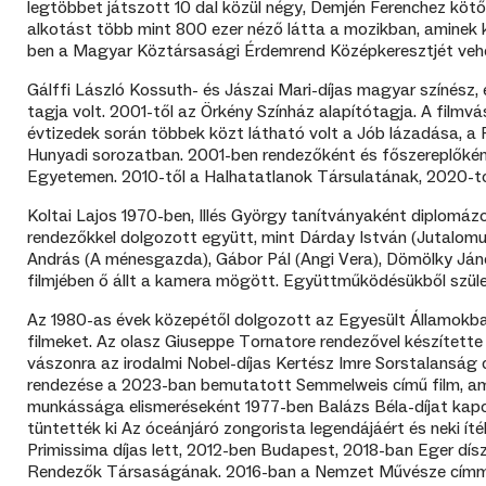
legtöbbet játszott 10 dal közül négy, Demjén Ferenchez kötőd
alkotást több mint 800 ezer néző látta a mozikban, aminek 
ben a Magyar Köztársasági Érdemrend Középkeresztjét vehet
Gálffi László Kossuth- és Jászai Mari-díjas magyar színész
tagja volt. 2001-től az Örkény Színház alapítótagja. A filmv
évtizedek során többek közt látható volt a Jób lázadása, a R
Hunyadi sorozatban. 2001-ben rendezőként és főszereplőként 
Egyetemen. 2010-től a Halhatatlanok Társulatának, 2020-tól
Koltai Lajos 1970-ben, Illés György tanítványaként diplomáz
rendezőkkel dolgozott együtt, mint Dárday István (Jutalomu
András (A ménesgazda), Gábor Pál (Angi Vera), Dömölky János
filmjében ő állt a kamera mögött. Együttműködésükből szüle
Az 1980-as évek közepétől dolgozott az Egyesült Államokban i
filmeket. Az olasz Giuseppe Tornatore rendezővel készítette
vászonra az irodalmi Nobel-díjas Kertész Imre Sorstalansá
rendezése a 2023-ban bemutatott Semmelweis című film, am
munkássága elismeréseként 1977-ben Balázs Béla-díjat kapott
tüntették ki Az óceánjáró zongorista legendájáért és neki íté
Primissima díjas lett, 2012-ben Budapest, 2018-ban Eger dí
Rendezők Társaságának. 2016-ban a Nemzet Művésze címmel 