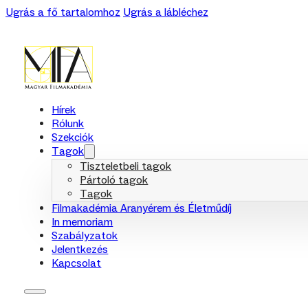
Ugrás a fő tartalomhoz
Ugrás a lábléchez
Hírek
Rólunk
Szekciók
Tagok
Tiszteletbeli tagok
Pártoló tagok
Tagok
Filmakadémia Aranyérem és Életműdíj
In memoriam
Szabályzatok
Jelentkezés
Kapcsolat