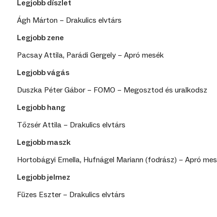
Legjobb díszlet
Ágh Márton – Drakulics elvtárs
Legjobb zene
Pacsay Attila, Parádi Gergely – Apró mesék
Legjobb vágás
Duszka Péter Gábor – FOMO – Megosztod és uralkodsz
Legjobb hang
Tőzsér Attila – Drakulics elvtárs
Legjobb maszk
Hortobágyi Ernella, Hufnágel Mariann (fodrász) – Apró me
Legjobb jelmez
Füzes Eszter – Drakulics elvtárs