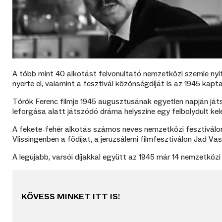
A több mint 40 alkotást felvonultató nemzetközi szemle nyi
nyerte el, valamint a fesztivál közönségdíját is az 1945 kapta
Török Ferenc filmje 1945 augusztusának egyetlen napján ját
leforgása alatt játszódó dráma helyszíne egy felbolydult kel
A fekete-fehér alkotás számos neves nemzetközi fesztiválon k
Vlissingenben a fődíjat, a jeruzsálemi filmfesztiválon Jad Vas
A legújabb, varsói díjakkal együtt az 1945 már 14 nemzetköz
KÖVESS MINKET ITT IS!