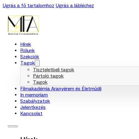
Ugrás a fő tartalomhoz
Ugrás a lábléchez
Hírek
Rólunk
Szekciók
Tagok
Tiszteletbeli tagok
Pártoló tagok
Tagok
Filmakadémia Aranyérem és Életműdíj
In memoriam
Szabályzatok
Jelentkezés
Kapcsolat