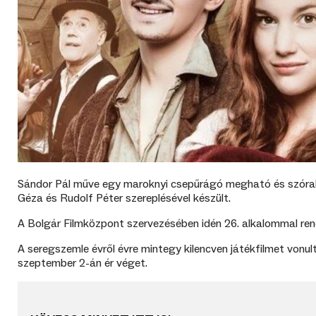
Sándor Pál műve egy maroknyi csepűrágó megható és szórako
Géza és Rudolf Péter szereplésével készült.
A Bolgár Filmközpont szervezésében idén 26. alkalommal rend
A seregszemle évről évre mintegy kilencven játékfilmet vonul
szeptember 2-án ér véget.