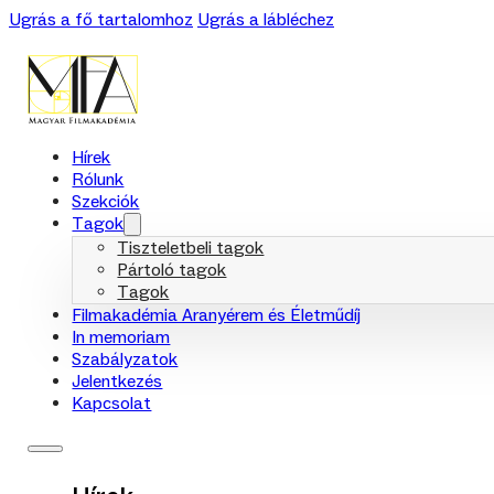
Ugrás a fő tartalomhoz
Ugrás a lábléchez
Hírek
Rólunk
Szekciók
Tagok
Tiszteletbeli tagok
Pártoló tagok
Tagok
Filmakadémia Aranyérem és Életműdíj
In memoriam
Szabályzatok
Jelentkezés
Kapcsolat