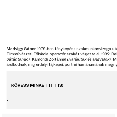
Medvigy Gábor
1979-ben fényképész szakmunkásvizsga után a
Filmművészeti Főiskola operatőr szakát végezte el. 1992: B
Sátántangó),
Kamondi Zoltánnal
(Halálutak és angyalok),
Ma
árulkodnak, míg erdélyi tájképei, portréi humánumának megnyi
KÖVESS MINKET ITT IS!