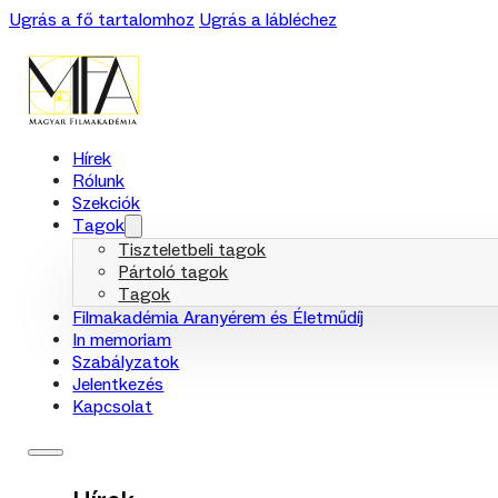
Ugrás a fő tartalomhoz
Ugrás a lábléchez
Hírek
Rólunk
Szekciók
Tagok
Tiszteletbeli tagok
Pártoló tagok
Tagok
Filmakadémia Aranyérem és Életműdíj
In memoriam
Szabályzatok
Jelentkezés
Kapcsolat