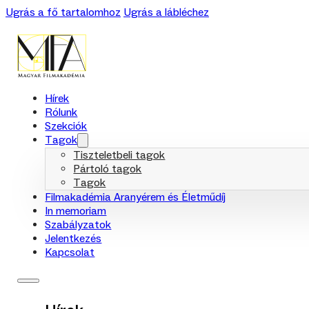
Ugrás a fő tartalomhoz
Ugrás a lábléchez
Hírek
Rólunk
Szekciók
Tagok
Tiszteletbeli tagok
Pártoló tagok
Tagok
Filmakadémia Aranyérem és Életműdíj
In memoriam
Szabályzatok
Jelentkezés
Kapcsolat