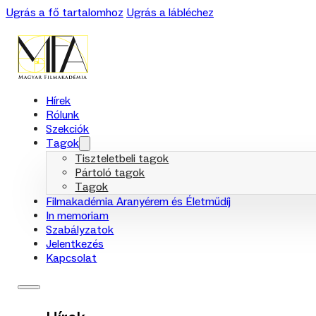
Ugrás a fő tartalomhoz
Ugrás a lábléchez
Hírek
Rólunk
Szekciók
Tagok
Tiszteletbeli tagok
Pártoló tagok
Tagok
Filmakadémia Aranyérem és Életműdíj
In memoriam
Szabályzatok
Jelentkezés
Kapcsolat