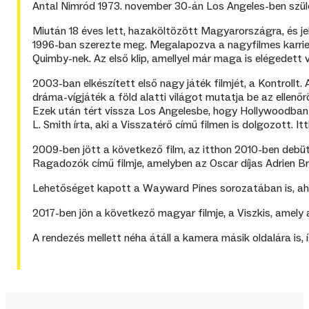
Antal Nimród 1973. november 30-án Los Angeles-ben szül
Miután 18 éves lett, hazaköltözött Magyarországra, és je
1996-ban szerezte meg. Megalapozva a nagyfilmes karrie
Quimby-nek. Az első klip, amellyel már maga is elégedett v
2003-ban elkészített első nagy játék filmjét, a Kontrollt.
dráma-vígjáték a föld alatti világot mutatja be az ellenőr
Ezek után tért vissza Los Angelesbe, hogy Hollywoodban 
L. Smith írta, aki a Visszatérő című filmen is dolgozott
2009-ben jött a következő film, az itthon 2010-ben debü
Ragadozók című filmje, amelyben az Oscar díjas Adrien B
Lehetőséget kapott a Wayward Pines sorozatában is, ahol
2017-ben jön a következő magyar filmje, a Viszkis, amely a
A rendezés mellett néha átáll a kamera másik oldalára is