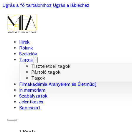
Ugrás a fő tartalomhoz
Ugrás a lábléchez
Hírek
Rólunk
Szekciók
Tagok
Tiszteletbeli tagok
Pártoló tagok
Tagok
Filmakadémia Aranyérem és Életműdíj
In memoriam
Szabályzatok
Jelentkezés
Kapcsolat