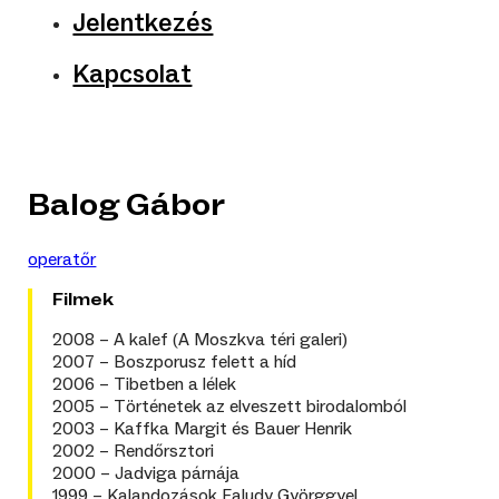
Jelentkezés
Kapcsolat
Balog Gábor
operatőr
Filmek
2008 – A kalef (A Moszkva téri galeri)
2007 – Boszporusz felett a híd
2006 – Tibetben a lélek
2005 – Történetek az elveszett birodalomból
2003 – Kaffka Margit és Bauer Henrik
2002 – Rendőrsztori
2000 – Jadviga párnája
1999 – Kalandozások Faludy Györggyel