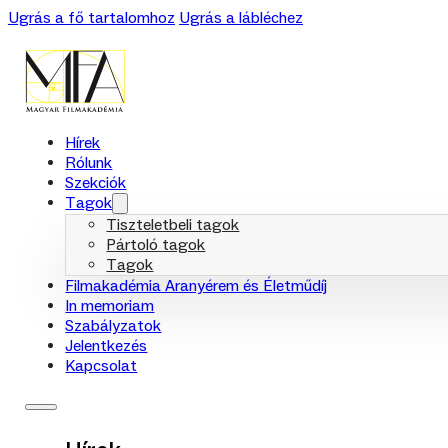
Ugrás a fő tartalomhoz
Ugrás a lábléchez
Hírek
Rólunk
Szekciók
Tagok
Tiszteletbeli tagok
Pártoló tagok
Tagok
Filmakadémia Aranyérem és Életműdíj
In memoriam
Szabályzatok
Jelentkezés
Kapcsolat