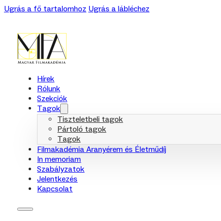
Ugrás a fő tartalomhoz
Ugrás a lábléchez
Hírek
Rólunk
Szekciók
Tagok
Tiszteletbeli tagok
Pártoló tagok
Tagok
Filmakadémia Aranyérem és Életműdíj
In memoriam
Szabályzatok
Jelentkezés
Kapcsolat