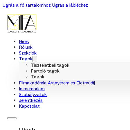
Ugrás a fő tartalomhoz
Ugrás a lábléchez
Hírek
Rólunk
Szekciók
Tagok
Tiszteletbeli tagok
Pártoló tagok
Tagok
Filmakadémia Aranyérem és Életműdíj
In memoriam
Szabályzatok
Jelentkezés
Kapcsolat