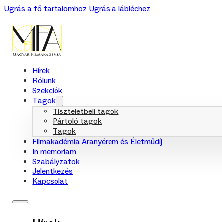
Ugrás a fő tartalomhoz
Ugrás a lábléchez
Hírek
Rólunk
Szekciók
Tagok
Tiszteletbeli tagok
Pártoló tagok
Tagok
Filmakadémia Aranyérem és Életműdíj
In memoriam
Szabályzatok
Jelentkezés
Kapcsolat