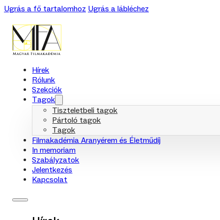
Ugrás a fő tartalomhoz
Ugrás a lábléchez
Hírek
Rólunk
Szekciók
Tagok
Tiszteletbeli tagok
Pártoló tagok
Tagok
Filmakadémia Aranyérem és Életműdíj
In memoriam
Szabályzatok
Jelentkezés
Kapcsolat