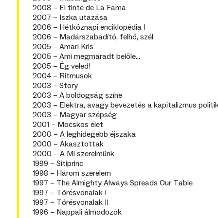
2008 – El tinte de La Fama
2007 – Iszka utazása
2006 – Hétköznapi enciklopédia I
2006 – Madárszabadító, felhő, szél
2005 – Amari Kris
2005 – Ami megmaradt belőle…
2005 – Ég veled!
2004 – Ritmusok
2003 – Story
2003 – A boldogság színe
2003 – Elektra, avagy bevezetés a kapitalizmus poli
2003 – Magyar szépség
2001 – Mocskos élet
2000 – A leghidegebb éjszaka
2000 – Akasztottak
2000 – A Mi szerelmünk
1999 – Sitiprinc
1998 – Három szerelem
1997 – The Almighty Always Spreads Our Table
1997 – Törésvonalak I
1997 – Törésvonalak II
1996 – Nappali álmodozók