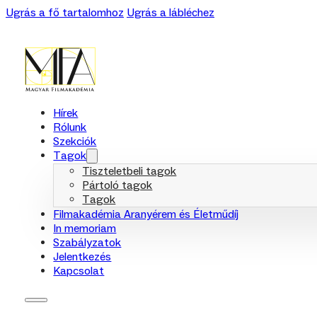
Ugrás a fő tartalomhoz
Ugrás a lábléchez
Hírek
Rólunk
Szekciók
Tagok
Tiszteletbeli tagok
Pártoló tagok
Tagok
Filmakadémia Aranyérem és Életműdíj
In memoriam
Szabályzatok
Jelentkezés
Kapcsolat