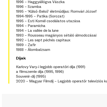
1996 – Haggyállógva Vászka
1996 – Szamba
1995 – ‘Külső-Belső’ életműdíjas: Romvári József
1994-1995 – Patika (Sorozat)
1995 – Esti Kornél csodálatos utazása
1994 – Paramicha
1994 – La vallée de la lune
1993 – Rousseau magányos sétáló álmodozásai
1992 – Les sept péchés capitaux
1989 – Zafir
1988 – Álombalzsam
Díjak
Karlovy Vary-i legjobb operatőri díja (1991)
a filmszemle díja (1995, 1996)
Souvenir-díj (1995)
2020 – Magyar Filmdíj – Legjobb operatőr televíziós 