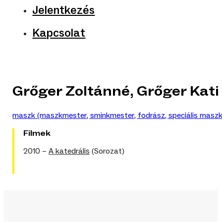
Jelentkezés
Kapcsolat
Grőger Zoltánné, Grőger Kati
maszk (maszkmester, sminkmester, fodrász, speciális maszk
Filmek
2010 –
A katedrális
(Sorozat)