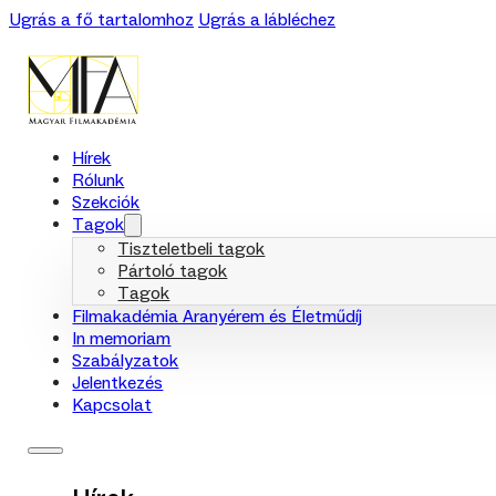
Ugrás a fő tartalomhoz
Ugrás a lábléchez
Hírek
Rólunk
Szekciók
Tagok
Tiszteletbeli tagok
Pártoló tagok
Tagok
Filmakadémia Aranyérem és Életműdíj
In memoriam
Szabályzatok
Jelentkezés
Kapcsolat