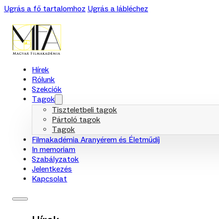
Ugrás a fő tartalomhoz
Ugrás a lábléchez
Hírek
Rólunk
Szekciók
Tagok
Tiszteletbeli tagok
Pártoló tagok
Tagok
Filmakadémia Aranyérem és Életműdíj
In memoriam
Szabályzatok
Jelentkezés
Kapcsolat