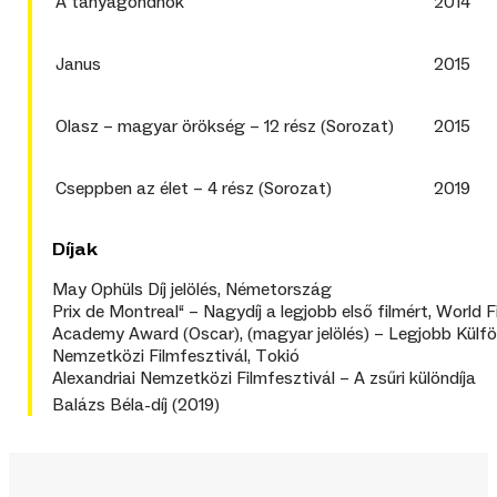
A tanyagondnok
2014
Janus
2015
Olasz – magyar örökség – 12 rész (Sorozat)
2015
Cseppben az élet – 4 rész (Sorozat)
2019
Díjak
May Ophüls Díj jelölés, Németország
Prix de Montreal“ – Nagydíj a legjobb első filmért, World 
Academy Award (Oscar),
(magyar jelölés) – Legjobb Külfö
Nemzetközi Filmfesztivál, Tokió
Alexandriai Nemzetközi Filmfesztivál – A zsűri különdíja
Balázs Béla-díj (2019)