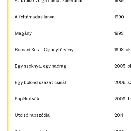
Az utolsó Volga német zenetanár
1989
A feltámadás lányai
1990
Magány
1992
Romani Kris – Cigánytörvény
1998. ok
Egy szoknya, egy nadrág
2005. o
Egy bolond százat csinál
2006. s
Papírkutyák
2009. fe
Utolsó rapszódia
2011