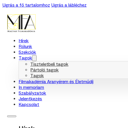
Ugrás a fő tartalomhoz
Ugrás a lábléchez
Hírek
Rólunk
Szekciók
Tagok
Tiszteletbeli tagok
Pártoló tagok
Tagok
Filmakadémia Aranyérem és Életműdíj
In memoriam
Szabályzatok
Jelentkezés
Kapcsolat