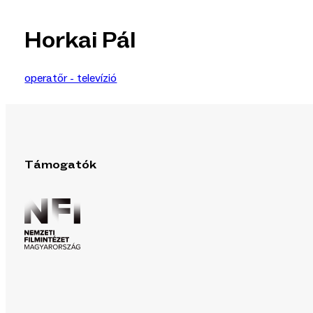
Horkai Pál
operatőr - televízió
Támogatók