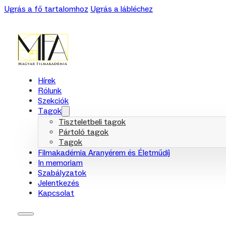
Ugrás a fő tartalomhoz
Ugrás a lábléchez
Hírek
Rólunk
Szekciók
Tagok
Tiszteletbeli tagok
Pártoló tagok
Tagok
Filmakadémia Aranyérem és Életműdíj
In memoriam
Szabályzatok
Jelentkezés
Kapcsolat