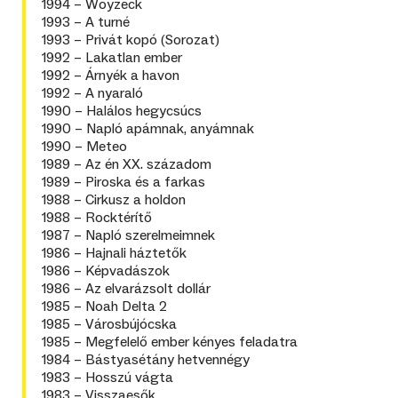
1994 – Woyzeck
1993 – A turné
1993 – Privát kopó (Sorozat)
1992 – Lakatlan ember
1992 – Árnyék a havon
1992 – A nyaraló
1990 – Halálos hegycsúcs
1990 – Napló apámnak, anyámnak
1990 – Meteo
1989 – Az én XX. századom
1989 – Piroska és a farkas
1988 – Cirkusz a holdon
1988 – Rocktérítő
1987 – Napló szerelmeimnek
1986 – Hajnali háztetők
1986 – Képvadászok
1986 – Az elvarázsolt dollár
1985 – Noah Delta 2
1985 – Városbújócska
1985 – Megfelelő ember kényes feladatra
1984 – Bástyasétány hetvennégy
1983 – Hosszú vágta
1983 – Visszaesők