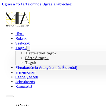
Ugrás a fő tartalomhoz
Ugrás a lábléchez
Hírek
Rólunk
Szekciók
Tagok
Tiszteletbeli tagok
Pártoló tagok
Tagok
Filmakadémia Aranyérem és Életműdíj
In memoriam
Szabályzatok
Jelentkezés
Kapcsolat