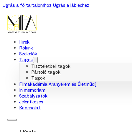
Ugrás a fő tartalomhoz
Ugrás a lábléchez
Hírek
Rólunk
Szekciók
Tagok
Tiszteletbeli tagok
Pártoló tagok
Tagok
Filmakadémia Aranyérem és Életműdíj
In memoriam
Szabályzatok
Jelentkezés
Kapcsolat