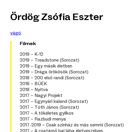
Ördög Zsófia Eszter
vágó
Filmek
2019 – K-12
2019 – Treadstone (Sorozat)
2019 – Egy másik életben
2019 – Drága örökösök (Sorozat)
2018 – 200 első randi (Sorozat)
2018 – BÚÉK
2018 – Nyitva
2017 – Nagyi Projekt
2017 – Egynyári kaland (Sorozat)
2017 – Tóth János (Sorozat)
2017 – A tökéletes gyilkos
2017 – Razbudi menya
2017-2019 – Csak színház és más semmi (Sorozat)
2017 – A csatárnő bal lába életveszélyes