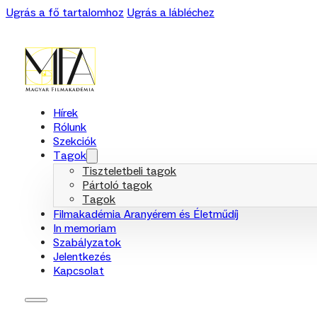
Ugrás a fő tartalomhoz
Ugrás a lábléchez
Hírek
Rólunk
Szekciók
Tagok
Tiszteletbeli tagok
Pártoló tagok
Tagok
Filmakadémia Aranyérem és Életműdíj
In memoriam
Szabályzatok
Jelentkezés
Kapcsolat