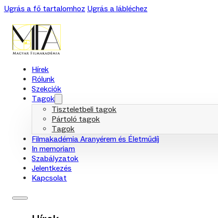
Ugrás a fő tartalomhoz
Ugrás a lábléchez
Hírek
Rólunk
Szekciók
Tagok
Tiszteletbeli tagok
Pártoló tagok
Tagok
Filmakadémia Aranyérem és Életműdíj
In memoriam
Szabályzatok
Jelentkezés
Kapcsolat