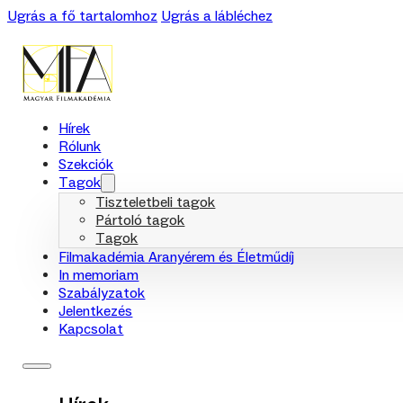
Ugrás a fő tartalomhoz
Ugrás a lábléchez
Hírek
Rólunk
Szekciók
Tagok
Tiszteletbeli tagok
Pártoló tagok
Tagok
Filmakadémia Aranyérem és Életműdíj
In memoriam
Szabályzatok
Jelentkezés
Kapcsolat