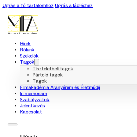
Ugrás a fő tartalomhoz
Ugrás a lábléchez
Hírek
Rólunk
Szekciók
Tagok
Tiszteletbeli tagok
Pártoló tagok
Tagok
Filmakadémia Aranyérem és Életműdíj
In memoriam
Szabályzatok
Jelentkezés
Kapcsolat